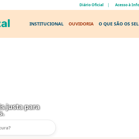
Diário Oficial
Acesso à In
INSTITUCIONAL
OUVIDORIA
O QUE SÃO OS SE
s justa para
s.