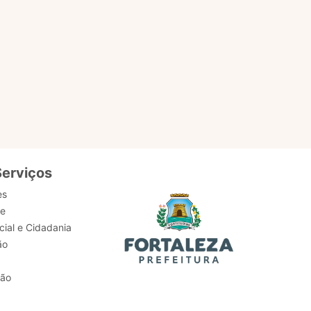
Serviços
es
de
ial e Cidadania
ão
tão