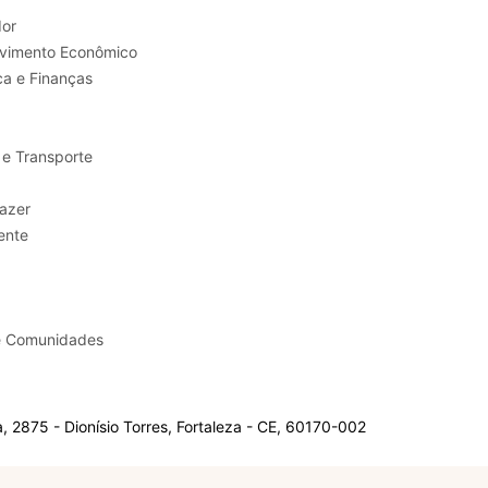
or
Trabalho e Desenvolvimento Econômico
ca e Finanças
 e Transporte
sporte e Lazer
ente
e Comunidades
 2875 - Dionísio Torres, Fortaleza - CE, 60170-002