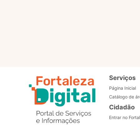
Para que servem os selo
Como posso alterar o me
Estou com problemas nos
Serviços
Página Inicial
Catálogo de ár
Cidadão
Entrar no Forta