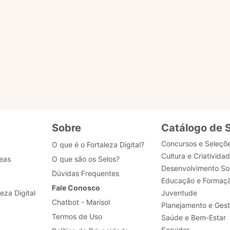
s?
u selo?
 dados de acesso, como posso obter ajuda?
Sobre
Catálogo de 
Concursos e Seleçõ
O que é o Fortaleza Digital?
Cultura e Criativida
eas
O que são os Selos?
Desenvolvimento Soc
Dúvidas Frequentes
Educação e Formaç
Fale Conosco
leza Digital
Juventude
Chatbot - Marisol
Planejamento e Ges
Termos de Uso
Saúde e Bem-Estar
Servidor