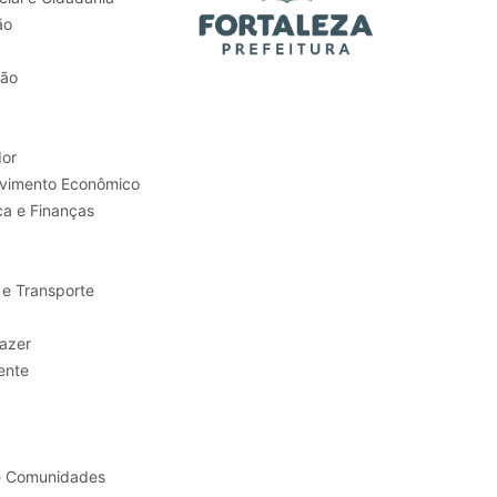
ão
tão
or
Trabalho e Desenvolvimento Econômico
ca e Finanças
 e Transporte
sporte e Lazer
ente
e Comunidades