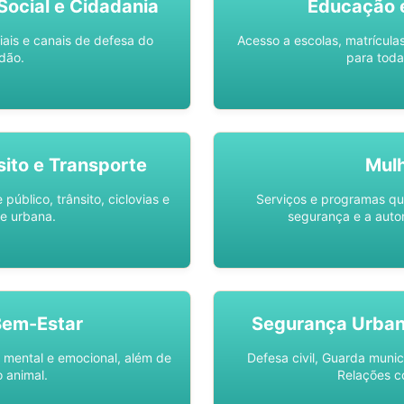
ocial e Cidadania
Educação 
iais e canais de defesa do
Acesso a escolas, matrícula
dão.
para toda
sito e Transporte
Mul
público, trânsito, ciclovias e
Serviços e programas q
e urbana.
segurança e a auto
Bem-Estar
Segurança Urba
 mental e emocional, além de
Defesa civil, Guarda munic
 animal.
Relações c