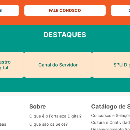
S
FALE CONOSCO
DESTAQUES
astro
Canal do Servidor
SPU Dig
ital
Sobre
Catálogo de 
Concursos e Seleçõ
O que é o Fortaleza Digital?
Cultura e Criativida
eas
O que são os Selos?
Desenvolvimento Soc