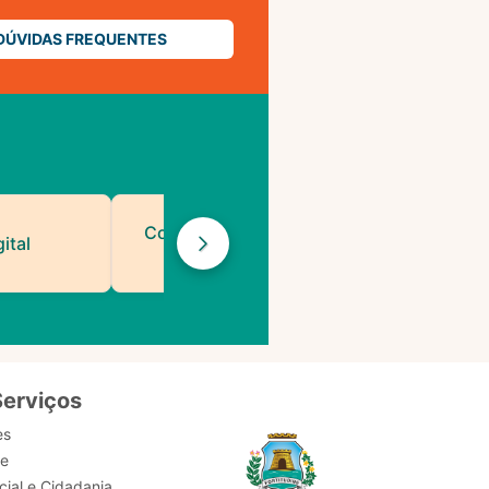
DÚVIDAS FREQUENTES
Contatos de Protocolo
ital
da PMF
Serviços
es
de
ial e Cidadania