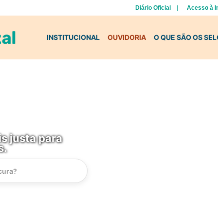
Diário Oficial
Acesso à 
INSTITUCIONAL
OUVIDORIA
O QUE SÃO OS SE
s justa para
s.
Instrucao
Busca