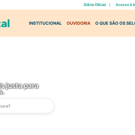
Diário Oficial
Acesso à 
INSTITUCIONAL
OUVIDORIA
O QUE SÃO OS SE
s justa para
s.
Instrucao
Busca