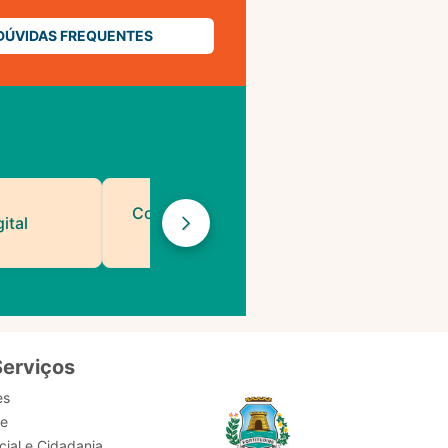
DÚVIDAS FREQUENTES
Contatos de Protocolo
ital
da PMF
Serviços
es
de
ial e Cidadania