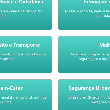
ocial e Cidadania
Educação 
iais e canais de defesa do
Acesso a escolas, matrícula
dão.
para toda
sito e Transporte
Mul
público, trânsito, ciclovias e
Serviços e programas q
e urbana.
segurança e a auto
Bem-Estar
Segurança Urba
 mental e emocional, além de
Defesa civil, Guarda munic
 animal.
Relações c