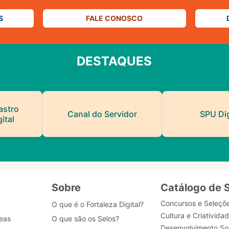
S
FALE CONOSCO
DESTAQUES
astro
Canal do Servidor
SPU Dig
ital
Sobre
Catálogo de 
Concursos e Seleçõ
O que é o Fortaleza Digital?
Cultura e Criativida
eas
O que são os Selos?
Desenvolvimento Soc