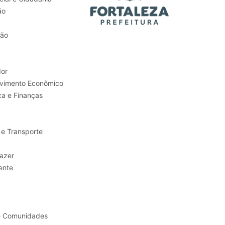
ão
tão
or
Trabalho e Desenvolvimento Econômico
ca e Finanças
 e Transporte
sporte e Lazer
ente
e Comunidades