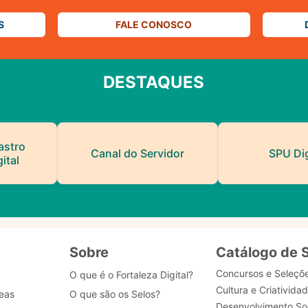
S
FALE CONOSCO
DESTAQUES
astro
Canal do Servidor
SPU Dig
ital
Sobre
Catálogo de 
Concursos e Seleçõ
O que é o Fortaleza Digital?
Cultura e Criativida
eas
O que são os Selos?
Desenvolvimento Soc