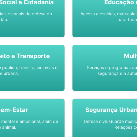
ocial e Cidadania
Educação 
iais e canais de defesa do
Acesso a escolas, matrícula
dão.
para toda
sito e Transporte
Mul
público, trânsito, ciclovias e
Serviços e programas q
e urbana.
segurança e a auto
Bem-Estar
Segurança Urba
 mental e emocional, além de
Defesa civil, Guarda munic
 animal.
Relações c