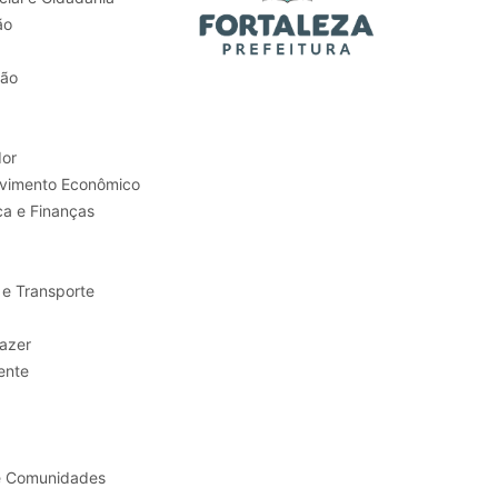
ão
tão
or
Trabalho e Desenvolvimento Econômico
ca e Finanças
 e Transporte
sporte e Lazer
ente
e Comunidades