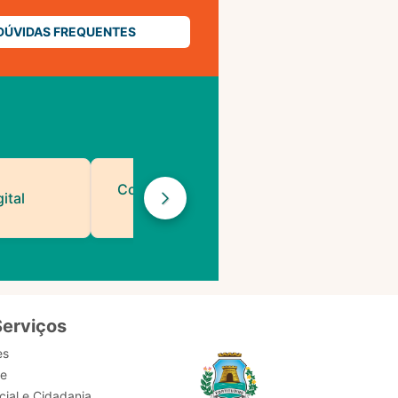
DÚVIDAS FREQUENTES
Contatos de Protocolo
ital
da PMF
Serviços
es
de
ial e Cidadania