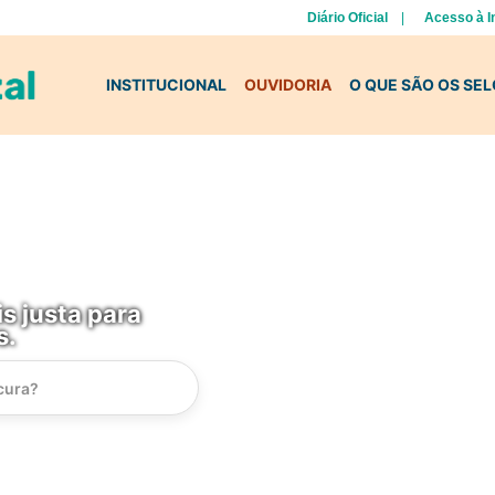
Diário Oficial
Acesso à 
INSTITUCIONAL
OUVIDORIA
O QUE SÃO OS SE
s justa para
s.
Instrucao
Busca