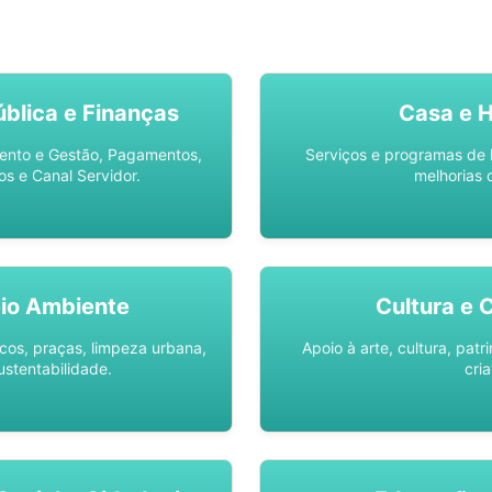
SO AQUI -
SPU DIGITAL
blica e Finanças
Casa e 
ento e Gestão, Pagamentos,
Serviços e programas de 
os e Canal Servidor.
melhorias 
io Ambiente
Cultura e 
os, praças, limpeza urbana,
Apoio à arte, cultura, pat
ustentabilidade.
cria