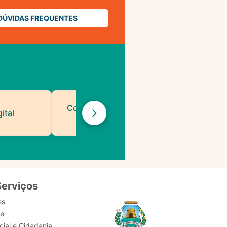
DÚVIDAS FREQUENTES
Contatos de Protocolo
ital
da PMF
Serviços
es
de
ial e Cidadania