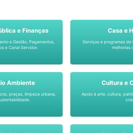
SO AQUI -
SPU DIGITAL
blica e Finanças
Casa e 
ento e Gestão, Pagamentos,
Serviços e programas de 
os e Canal Servidor.
melhorias 
io Ambiente
Cultura e 
os, praças, limpeza urbana,
Apoio à arte, cultura, pat
ustentabilidade.
cria