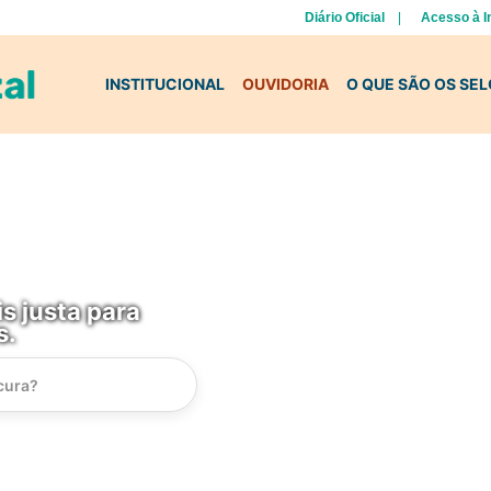
Diário Oficial
Acesso à 
INSTITUCIONAL
OUVIDORIA
O QUE SÃO OS SE
s justa para
s.
Instrucao
Busca