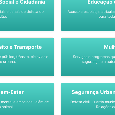
ocial e Cidadania
Educação 
iais e canais de defesa do
Acesso a escolas, matrícula
dão.
para toda
sito e Transporte
Mul
público, trânsito, ciclovias e
Serviços e programas q
e urbana.
segurança e a auto
Bem-Estar
Segurança Urba
 mental e emocional, além de
Defesa civil, Guarda munic
 animal.
Relações c