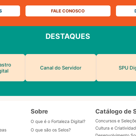
S
FALE CONOSCO
DESTAQUES
astro
Canal do Servidor
SPU Dig
ital
Sobre
Catálogo de 
Concursos e Seleçõ
O que é o Fortaleza Digital?
Cultura e Criativida
eas
O que são os Selos?
Desenvolvimento Soc