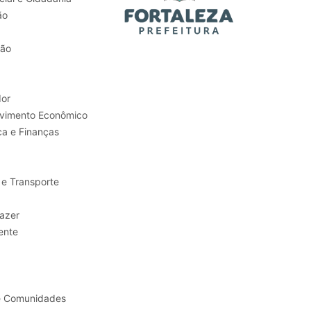
ão
tão
or
Trabalho e Desenvolvimento Econômico
ca e Finanças
 e Transporte
sporte e Lazer
ente
e Comunidades