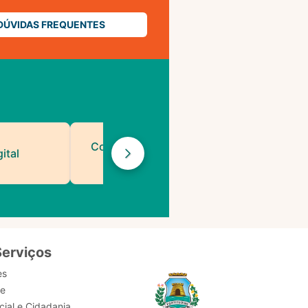
DÚVIDAS FREQUENTES
Contatos de Protocolo
ital
da PMF
Serviços
es
de
ial e Cidadania