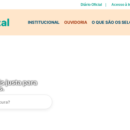
Diário Oficial
Acesso à 
INSTITUCIONAL
OUVIDORIA
O QUE SÃO OS SE
s justa para
s.
Instrucao
Busca