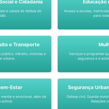
ocial e Cidadania
Educação 
iais e canais de defesa do
Acesso a escolas, matrícula
dão.
para toda
sito e Transporte
Mul
público, trânsito, ciclovias e
Serviços e programas q
e urbana.
segurança e a auto
Bem-Estar
Segurança Urba
 mental e emocional, além de
Defesa civil, Guarda munic
 animal.
Relações c