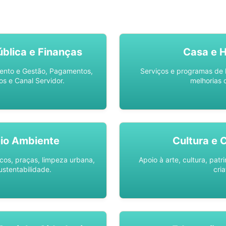
SO AQUI -
SPU DIGITAL
blica e Finanças
Casa e 
ento e Gestão, Pagamentos,
Serviços e programas de 
os e Canal Servidor.
melhorias 
io Ambiente
Cultura e 
os, praças, limpeza urbana,
Apoio à arte, cultura, pat
ustentabilidade.
cria