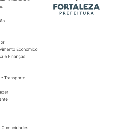
ão
tão
or
Trabalho e Desenvolvimento Econômico
ca e Finanças
 e Transporte
sporte e Lazer
ente
e Comunidades