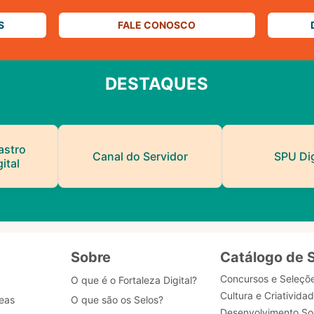
S
FALE CONOSCO
DESTAQUES
astro
Canal do Servidor
SPU Dig
ital
Sobre
Catálogo de 
Concursos e Seleçõ
O que é o Fortaleza Digital?
Cultura e Criativida
eas
O que são os Selos?
Desenvolvimento Soc