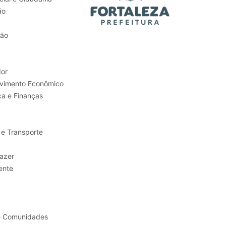
ão
tão
or
Trabalho e Desenvolvimento Econômico
ca e Finanças
 e Transporte
sporte e Lazer
ente
e Comunidades