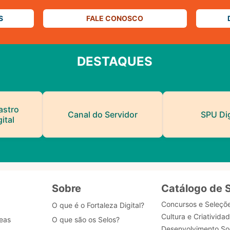
S
FALE CONOSCO
DESTAQUES
astro
Canal do Servidor
SPU Dig
ital
Sobre
Catálogo de 
Concursos e Seleçõ
O que é o Fortaleza Digital?
Cultura e Criativida
eas
O que são os Selos?
Desenvolvimento Soc