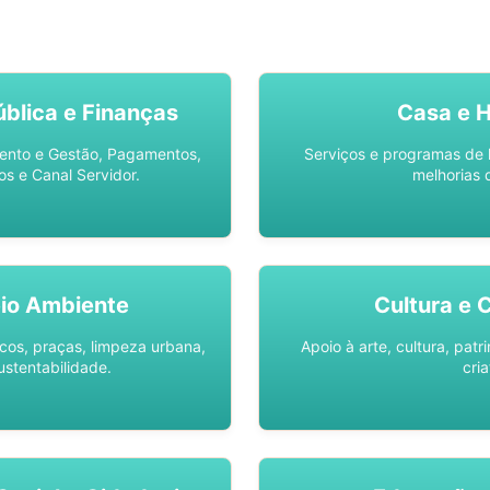
SO AQUI -
SPU DIGITAL
blica e Finanças
Casa e 
ento e Gestão, Pagamentos,
Serviços e programas de 
os e Canal Servidor.
melhorias 
io Ambiente
Cultura e 
os, praças, limpeza urbana,
Apoio à arte, cultura, pat
ustentabilidade.
cria