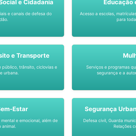
ocial e Cidadania
Educação 
iais e canais de defesa do
Acesso a escolas, matrícula
dão.
para toda
sito e Transporte
Mul
público, trânsito, ciclovias e
Serviços e programas q
e urbana.
segurança e a auto
Bem-Estar
Segurança Urba
 mental e emocional, além de
Defesa civil, Guarda munic
 animal.
Relações c