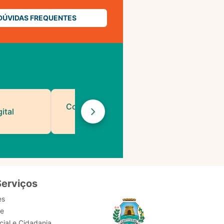
DÚVIDAS FREQUENTES
Contatos de Protocolo
ital
da PMF
Serviços
es
de
ial e Cidadania