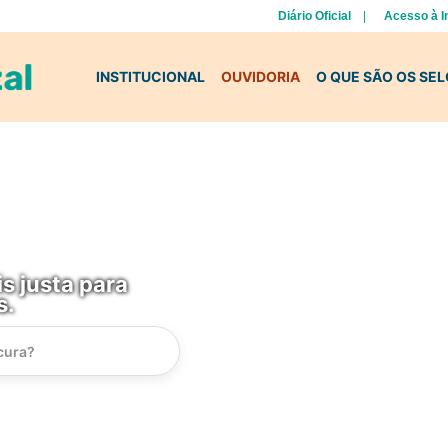
Diário Oficial
Acesso à 
INSTITUCIONAL
OUVIDORIA
O QUE SÃO OS SE
s justa para
s.
Instrucao
Busca