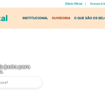
Diário Oficial
Acesso à 
INSTITUCIONAL
OUVIDORIA
O QUE SÃO OS SE
s justa para
s.
Instrucao
Busca