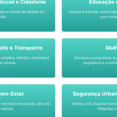
ocial e Cidadania
Educação 
iais e canais de defesa do
Acesso a escolas, matrícula
dão.
para toda
sito e Transporte
Mul
público, trânsito, ciclovias e
Serviços e programas q
e urbana.
segurança e a auto
Bem-Estar
Segurança Urba
 mental e emocional, além de
Defesa civil, Guarda munic
 animal.
Relações c