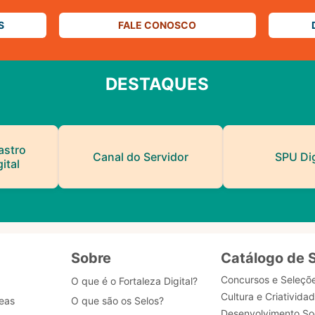
S
FALE CONOSCO
DESTAQUES
astro
Canal do Servidor
SPU Dig
ital
Sobre
Catálogo de 
Concursos e Seleçõ
O que é o Fortaleza Digital?
Cultura e Criativida
eas
O que são os Selos?
Desenvolvimento Soc