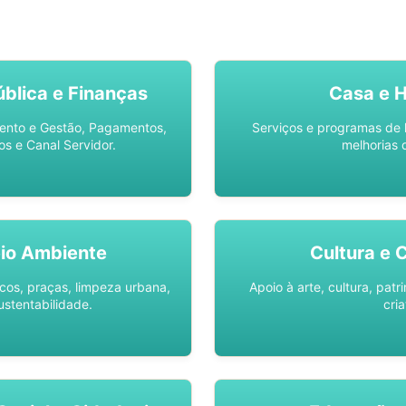
SO AQUI -
SPU DIGITAL
blica e Finanças
Casa e 
ento e Gestão, Pagamentos,
Serviços e programas de 
os e Canal Servidor.
melhorias 
io Ambiente
Cultura e 
os, praças, limpeza urbana,
Apoio à arte, cultura, pat
ustentabilidade.
cria