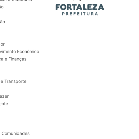
ão
tão
or
Trabalho e Desenvolvimento Econômico
ca e Finanças
 e Transporte
sporte e Lazer
ente
e Comunidades