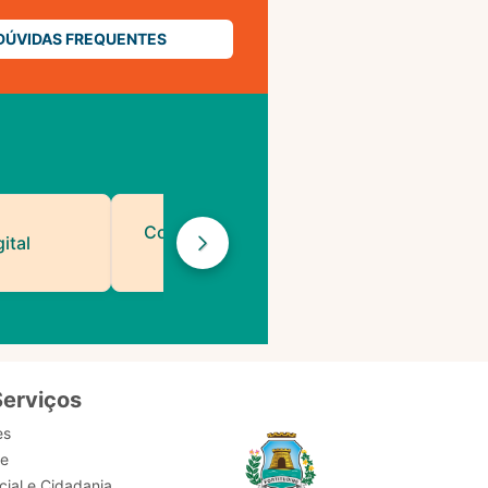
DÚVIDAS FREQUENTES
Contatos de Protocolo
ital
da PMF
Serviços
es
de
ial e Cidadania