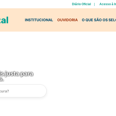
Diário Oficial
Acesso à 
INSTITUCIONAL
OUVIDORIA
O QUE SÃO OS SE
s justa para
s.
Instrucao
Busca