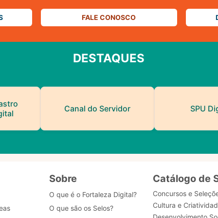
S
FALE CONOSCO
DESTAQUES
astro
Canal do Servidor
SPU Dig
ital
Sobre
Catálogo de 
Concursos e Seleçõ
O que é o Fortaleza Digital?
Cultura e Criativida
eas
O que são os Selos?
Desenvolvimento Soc