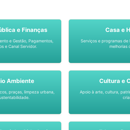
SO AQUI -
SPU DIGITAL
blica e Finanças
Casa e 
ento e Gestão, Pagamentos,
Serviços e programas de 
os e Canal Servidor.
melhorias 
io Ambiente
Cultura e 
os, praças, limpeza urbana,
Apoio à arte, cultura, pat
ustentabilidade.
cria