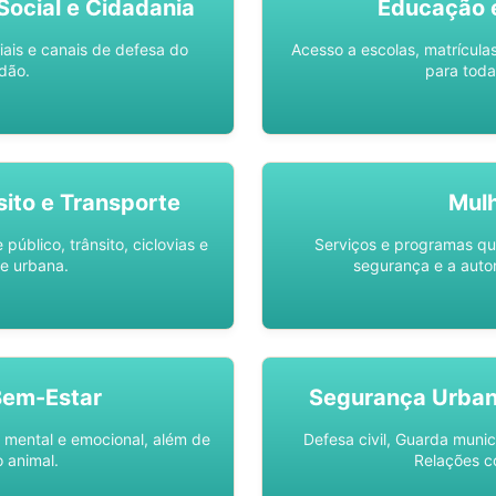
ocial e Cidadania
Educação 
iais e canais de defesa do
Acesso a escolas, matrícula
dão.
para toda
sito e Transporte
Mul
público, trânsito, ciclovias e
Serviços e programas q
e urbana.
segurança e a auto
Bem-Estar
Segurança Urba
 mental e emocional, além de
Defesa civil, Guarda munic
 animal.
Relações c