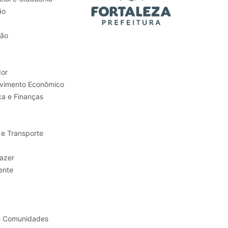
ão
tão
or
Trabalho e Desenvolvimento Econômico
ca e Finanças
 e Transporte
sporte e Lazer
ente
e Comunidades