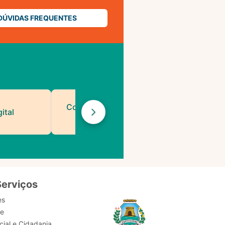
DÚVIDAS FREQUENTES
Contatos de Protocolo
ital
da PMF
Serviços
es
de
ial e Cidadania