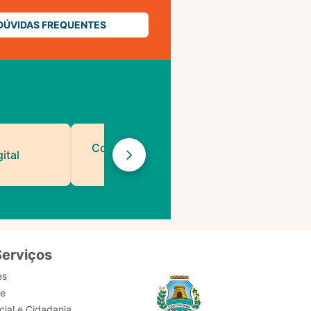
DÚVIDAS FREQUENTES
Contatos de Protocolo
ital
da PMF
Serviços
es
de
ial e Cidadania