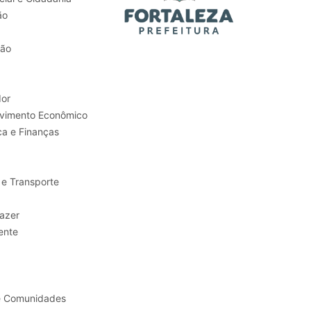
ão
tão
or
Trabalho e Desenvolvimento Econômico
ca e Finanças
 e Transporte
sporte e Lazer
ente
e Comunidades