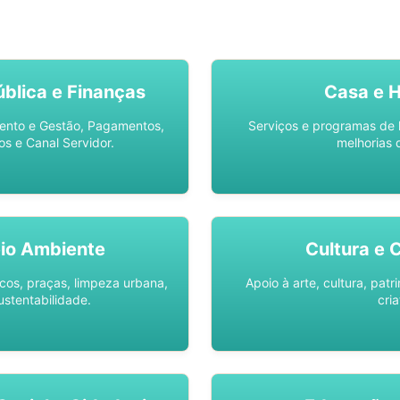
SO AQUI -
SPU DIGITAL
blica e Finanças
Casa e 
ento e Gestão, Pagamentos,
Serviços e programas de 
os e Canal Servidor.
melhorias 
io Ambiente
Cultura e 
os, praças, limpeza urbana,
Apoio à arte, cultura, pat
ustentabilidade.
cria