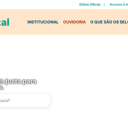
Diário Oficial
Acesso à 
INSTITUCIONAL
OUVIDORIA
O QUE SÃO OS SE
s justa para
s.
Instrucao
Busca