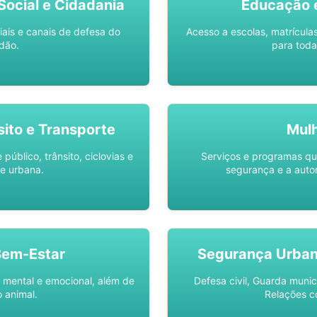
ocial e Cidadania
Educação 
iais e canais de defesa do
Acesso a escolas, matrícula
dão.
para toda
sito e Transporte
Mul
público, trânsito, ciclovias e
Serviços e programas q
e urbana.
segurança e a auto
Bem-Estar
Segurança Urba
 mental e emocional, além de
Defesa civil, Guarda munic
 animal.
Relações c