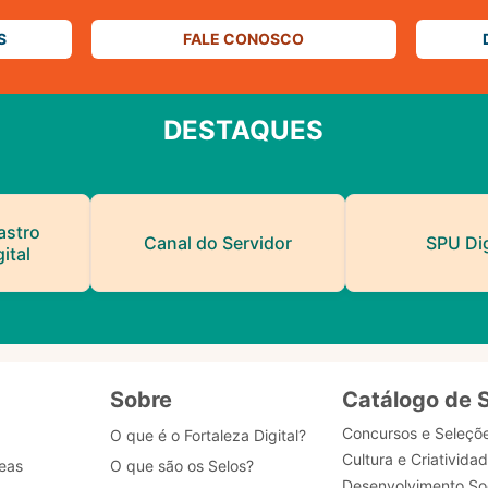
S
FALE CONOSCO
DESTAQUES
astro
Canal do Servidor
SPU Dig
ital
Sobre
Catálogo de 
Concursos e Seleçõ
O que é o Fortaleza Digital?
Cultura e Criativida
eas
O que são os Selos?
Desenvolvimento Soc