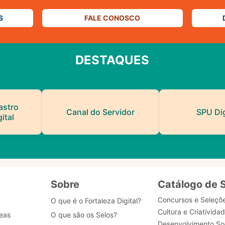
S
FALE CONOSCO
DESTAQUES
astro
Canal do Servidor
SPU Dig
ital
Sobre
Catálogo de 
Concursos e Seleçõ
O que é o Fortaleza Digital?
Cultura e Criativida
eas
O que são os Selos?
Desenvolvimento Soc