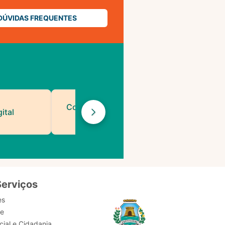
DÚVIDAS FREQUENTES
Contatos de Protocolo
ital
da PMF
Serviços
es
de
ial e Cidadania