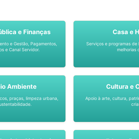
SO AQUI -
SPU DIGITAL
blica e Finanças
Casa e 
ento e Gestão, Pagamentos,
Serviços e programas de 
os e Canal Servidor.
melhorias 
io Ambiente
Cultura e 
os, praças, limpeza urbana,
Apoio à arte, cultura, pat
ustentabilidade.
cria