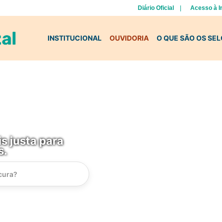
Diário Oficial
Acesso à 
INSTITUCIONAL
OUVIDORIA
O QUE SÃO OS SE
s justa para
s.
Instrucao
Busca