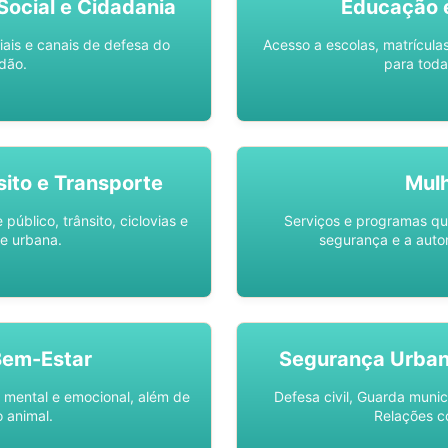
ocial e Cidadania
Educação 
iais e canais de defesa do
Acesso a escolas, matrícula
dão.
para toda
sito e Transporte
Mul
público, trânsito, ciclovias e
Serviços e programas q
e urbana.
segurança e a auto
Bem-Estar
Segurança Urba
 mental e emocional, além de
Defesa civil, Guarda munic
 animal.
Relações c