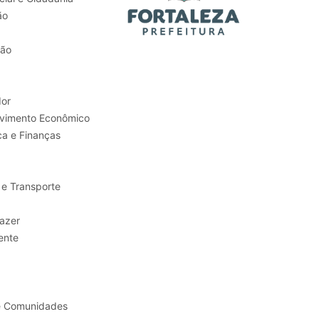
ão
tão
or
Trabalho e Desenvolvimento Econômico
ca e Finanças
 e Transporte
sporte e Lazer
ente
e Comunidades