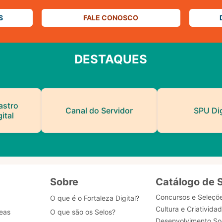
S
FALE CONOSCO
DESTAQUES
astro
Canal do Servidor
SPU Dig
ital
Sobre
Catálogo de 
Concursos e Seleçõ
O que é o Fortaleza Digital?
Cultura e Criativida
eas
O que são os Selos?
Desenvolvimento Soc