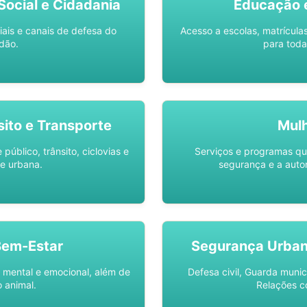
ocial e Cidadania
Educação 
iais e canais de defesa do
Acesso a escolas, matrícula
dão.
para toda
sito e Transporte
Mul
público, trânsito, ciclovias e
Serviços e programas q
e urbana.
segurança e a auto
Bem-Estar
Segurança Urba
 mental e emocional, além de
Defesa civil, Guarda munic
 animal.
Relações c