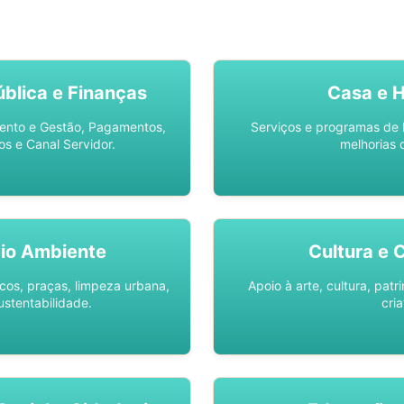
SO AQUI -
SPU DIGITAL
blica e Finanças
Casa e 
ento e Gestão, Pagamentos,
Serviços e programas de 
os e Canal Servidor.
melhorias 
io Ambiente
Cultura e 
os, praças, limpeza urbana,
Apoio à arte, cultura, pat
ustentabilidade.
cria