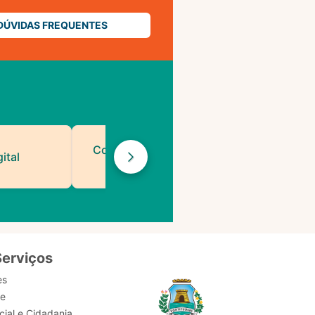
DÚVIDAS FREQUENTES
Contatos de Protocolo
ital
da PMF
Serviços
es
de
ial e Cidadania