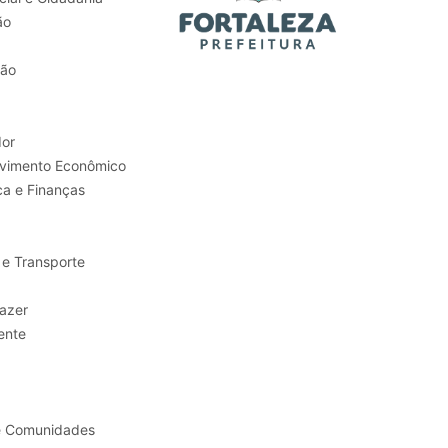
ão
tão
or
Trabalho e Desenvolvimento Econômico
ca e Finanças
 e Transporte
sporte e Lazer
ente
e Comunidades