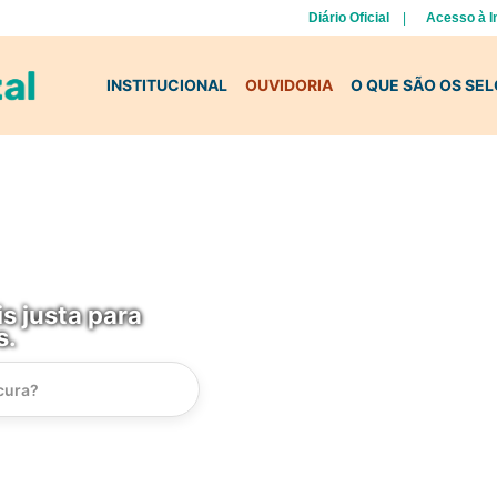
Diário Oficial
Acesso à 
INSTITUCIONAL
OUVIDORIA
O QUE SÃO OS SE
s justa para
s.
Instrucao
Busca