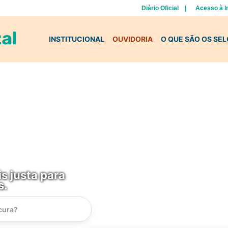
Diário Oficial
Acesso à 
INSTITUCIONAL
OUVIDORIA
O QUE SÃO OS SE
s justa para
s.