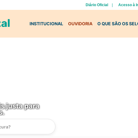
Diário Oficial
Acesso à 
INSTITUCIONAL
OUVIDORIA
O QUE SÃO OS SE
s justa para
s.