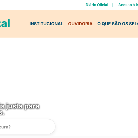
Diário Oficial
Acesso à 
INSTITUCIONAL
OUVIDORIA
O QUE SÃO OS SE
s justa para
s.