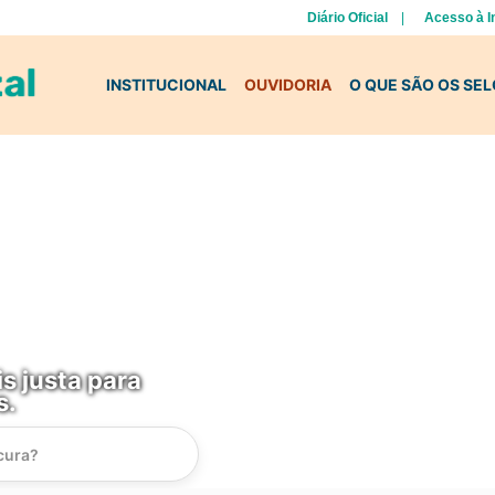
Diário Oficial
Acesso à 
INSTITUCIONAL
OUVIDORIA
O QUE SÃO OS SE
s justa para
s.