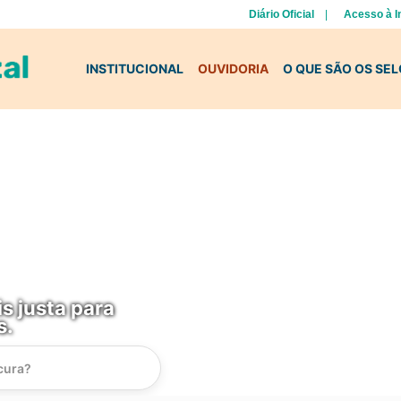
Diário Oficial
Acesso à 
INSTITUCIONAL
OUVIDORIA
O QUE SÃO OS SE
s justa para
s.