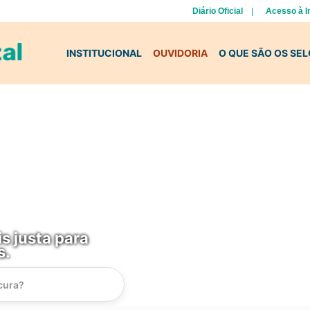
Diário Oficial
Acesso à 
INSTITUCIONAL
OUVIDORIA
O QUE SÃO OS SE
s justa para
s.