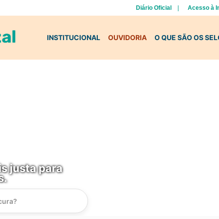
Diário Oficial
Acesso à 
INSTITUCIONAL
OUVIDORIA
O QUE SÃO OS SE
s justa para
s.