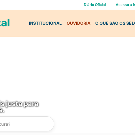
Diário Oficial
Acesso à 
INSTITUCIONAL
OUVIDORIA
O QUE SÃO OS SE
s justa para
s.