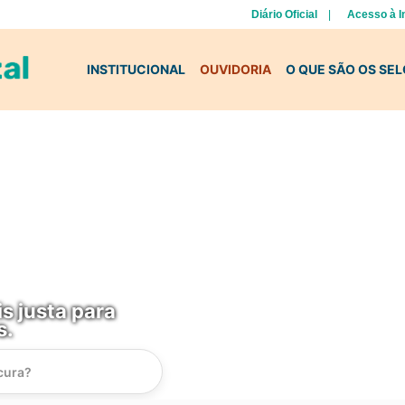
Diário Oficial
Acesso à 
INSTITUCIONAL
OUVIDORIA
O QUE SÃO OS SE
s justa para
s.