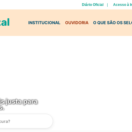
Diário Oficial
Acesso à 
INSTITUCIONAL
OUVIDORIA
O QUE SÃO OS SE
s justa para
s.