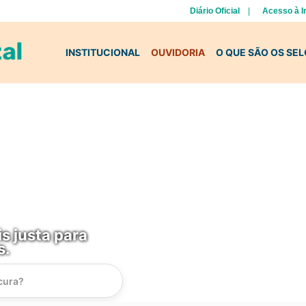
Diário Oficial
Acesso à 
INSTITUCIONAL
OUVIDORIA
O QUE SÃO OS SE
s justa para
s.