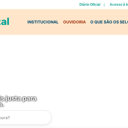
Diário Oficial
Acesso à 
INSTITUCIONAL
OUVIDORIA
O QUE SÃO OS SE
s justa para
s.