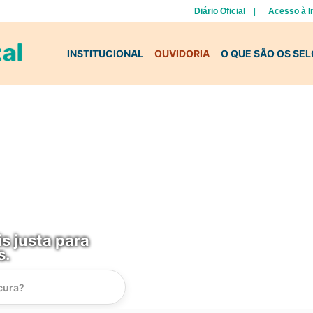
Diário Oficial
Acesso à 
INSTITUCIONAL
OUVIDORIA
O QUE SÃO OS SE
s justa para
s.