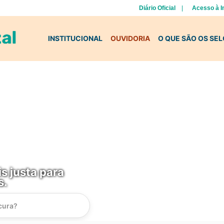
Diário Oficial
Acesso à 
INSTITUCIONAL
OUVIDORIA
O QUE SÃO OS SE
s justa para
s.