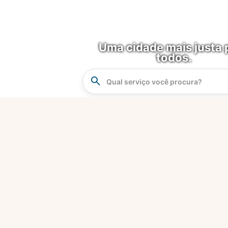
Uma cidade mais justa 
todos.
Instrucao
Busca
O que é?
Fortaleza