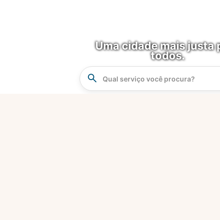
Uma cidade mais justa 
todos.
Instrucao
Busca
O que é?
Fortaleza