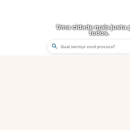
Uma cidade mais justa 
todos.
Instrucao
Busca
O que é?
Fortaleza