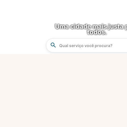
Uma cidade mais justa 
todos.
Instrucao
Busca
O que é?
Fortaleza