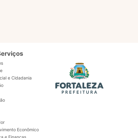
serviços,
Serviços
es
de
ial e Cidadania
ão
tão
or
Trabalho e Desenvolvimento Econômico
ca e Finanças