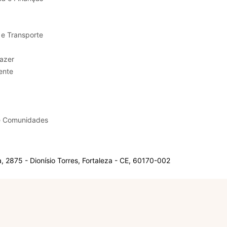
 e Transporte
sporte e Lazer
ente
e Comunidades
 2875 - Dionísio Torres, Fortaleza - CE, 60170-002
Olá, sou a Marisol.
Em que posso ajudar?