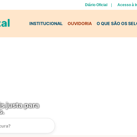
Diário Oficial
Acesso à 
INSTITUCIONAL
OUVIDORIA
O QUE SÃO OS SE
s justa para
s.