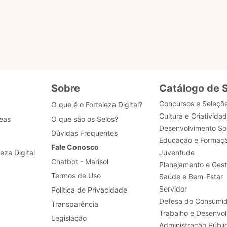
Realizar a padronização de processos de negócio, 
desenvolvimento, dados e segurança.
Sobre
Catálogo de 
Concursos e Seleçõ
O que é o Fortaleza Digital?
Cultura e Criativida
eas
O que são os Selos?
Desenvolvimento Soc
Dúvidas Frequentes
Educação e Formaç
Fale Conosco
leza Digital
Juventude
Chatbot - Marisol
Planejamento e Ges
Termos de Uso
Saúde e Bem-Estar
Servidor
Política de Privacidade
Defesa do Consumid
Transparência
Legislação
Administração Públi