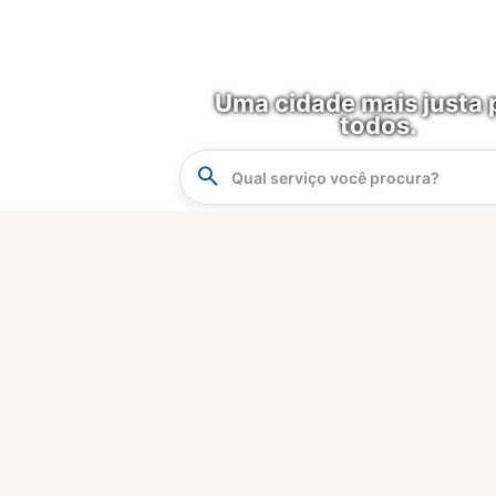
Uma cidade mais justa 
todos.
Instrucao
Busca
O que é?
Fortaleza