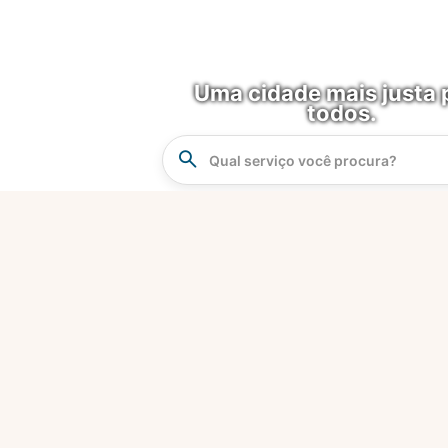
Uma cidade mais justa 
todos.
Instrucao
Busca
O que é?
Fortaleza