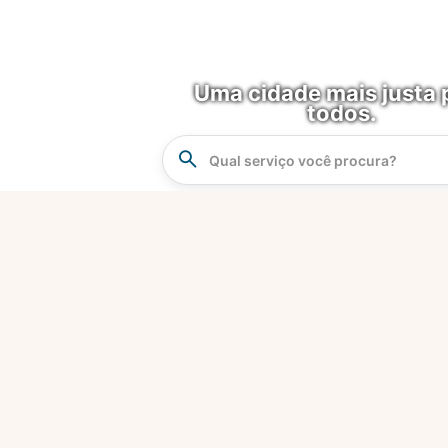
Uma cidade mais justa 
todos.
Instrucao
Busca
O que é?
Fortaleza