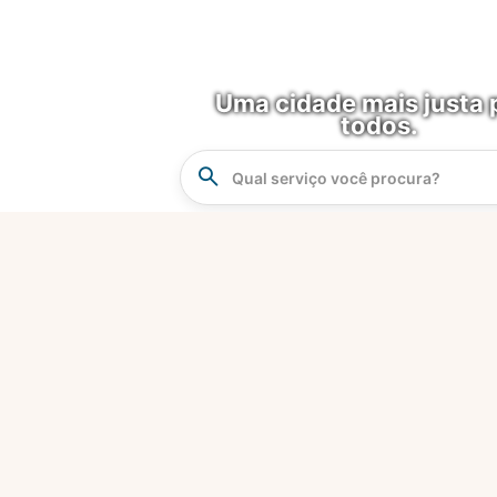
Uma cidade mais justa 
todos.
Instrucao
Busca
O que é?
Fortaleza