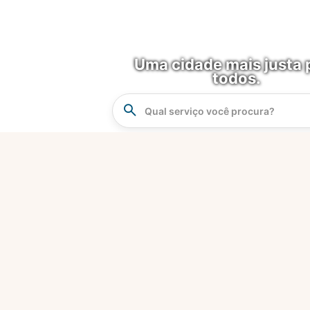
Uma cidade mais justa 
todos.
Instrucao
Busca
O que é?
Fortaleza