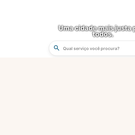
Uma cidade mais justa 
todos.
Instrucao
Busca
O que é?
Fortaleza