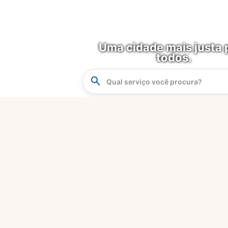
Uma cidade mais justa 
todos.
Instrucao
Busca
O que é?
Fortaleza