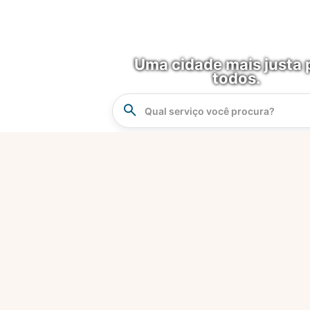
Uma cidade mais justa 
todos.
Instrucao
Busca
O que é?
Fortaleza