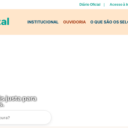
Diário Oficial
Acesso à 
INSTITUCIONAL
OUVIDORIA
O QUE SÃO OS SE
s justa para
s.