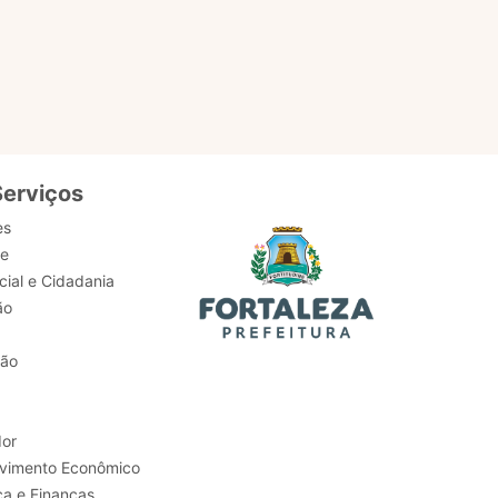
serviços,
Serviços
es
de
ial e Cidadania
ão
tão
or
Trabalho e Desenvolvimento Econômico
ca e Finanças