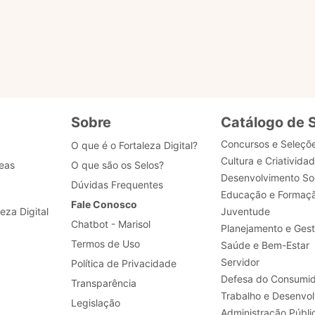
Realizar a padronização de processos de negócio, 
desenvolvimento, dados e segurança.
Sobre
Catálogo de 
Concursos e Seleçõ
O que é o Fortaleza Digital?
Cultura e Criativida
eas
O que são os Selos?
Desenvolvimento Soc
Dúvidas Frequentes
Educação e Formaç
Fale Conosco
leza Digital
Juventude
Chatbot - Marisol
Planejamento e Ges
Termos de Uso
Saúde e Bem-Estar
Servidor
Política de Privacidade
Defesa do Consumid
Transparência
Legislação
Administração Públi