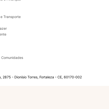
 e Transporte
sporte e Lazer
ente
e Comunidades
 2875 - Dionísio Torres, Fortaleza - CE, 60170-002
Olá, sou a Marisol.
Em que posso ajudar?