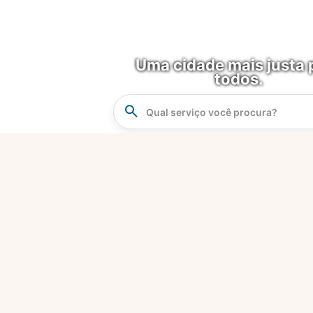
Uma cidade mais justa 
todos.
Instrucao
Busca
O que é?
Fortaleza