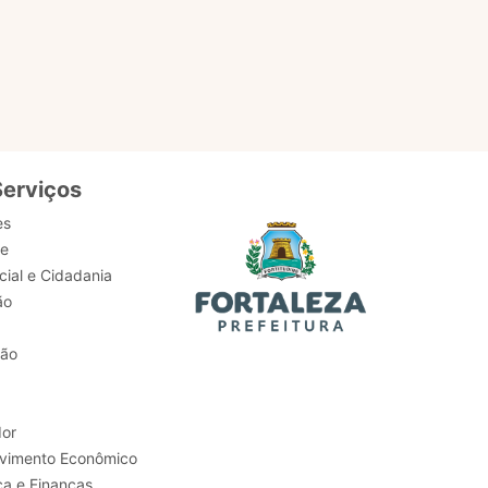
serviços,
Serviços
es
de
ial e Cidadania
ão
tão
or
Trabalho e Desenvolvimento Econômico
ca e Finanças