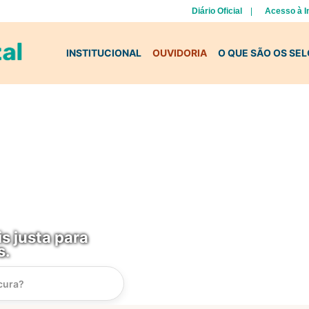
Diário Oficial
Acesso à 
INSTITUCIONAL
OUVIDORIA
O QUE SÃO OS SE
s justa para
s.