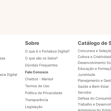
Realizar a padronização de processos de negócio, 
desenvolvimento, dados e segurança.
Sobre
Catálogo de 
Concursos e Seleçõ
O que é o Fortaleza Digital?
Cultura e Criativida
eas
O que são os Selos?
Desenvolvimento Soc
Dúvidas Frequentes
Educação e Formaç
Fale Conosco
leza Digital
Juventude
Chatbot - Marisol
Planejamento e Ges
Termos de Uso
Saúde e Bem-Estar
Servidor
Política de Privacidade
Defesa do Consumid
Transparência
Legislação
Administração Públi