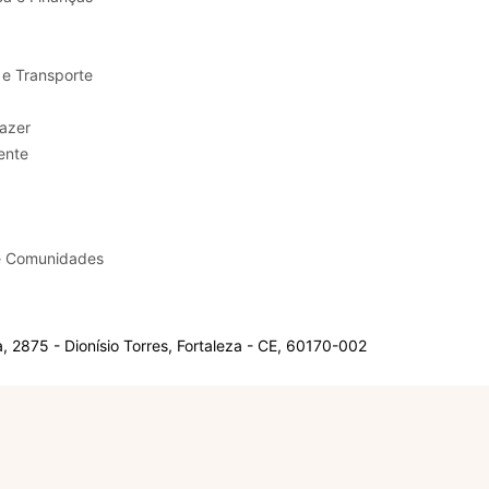
 e Transporte
sporte e Lazer
ente
e Comunidades
 2875 - Dionísio Torres, Fortaleza - CE, 60170-002
Olá, sou a Marisol.
Em que posso ajudar?