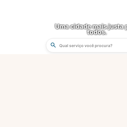
Uma cidade mais justa 
todos.
Instrucao
Busca
O que é?
Fortaleza