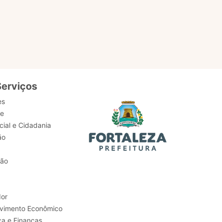
serviços,
Serviços
es
de
ial e Cidadania
ão
tão
or
Trabalho e Desenvolvimento Econômico
ca e Finanças