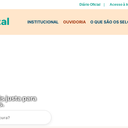
Diário Oficial
Acesso à 
INSTITUCIONAL
OUVIDORIA
O QUE SÃO OS SE
s justa para
s.