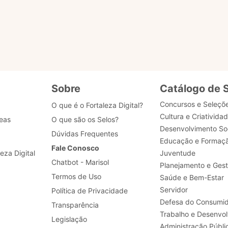
Realizar a padronização de processos de negócio, 
desenvolvimento, dados e segurança.
Sobre
Catálogo de 
Concursos e Seleçõ
O que é o Fortaleza Digital?
Cultura e Criativida
eas
O que são os Selos?
Desenvolvimento Soc
Dúvidas Frequentes
Educação e Formaç
Fale Conosco
leza Digital
Juventude
Chatbot - Marisol
Planejamento e Ges
Termos de Uso
Saúde e Bem-Estar
Servidor
Política de Privacidade
Defesa do Consumid
Transparência
Legislação
Administração Públi