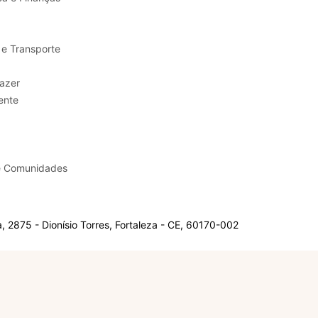
 e Transporte
sporte e Lazer
ente
e Comunidades
 2875 - Dionísio Torres, Fortaleza - CE, 60170-002
Olá, sou a Marisol.
Em que posso ajudar?