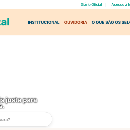
Diário Oficial
Acesso à 
INSTITUCIONAL
OUVIDORIA
O QUE SÃO OS SE
s justa para
s.