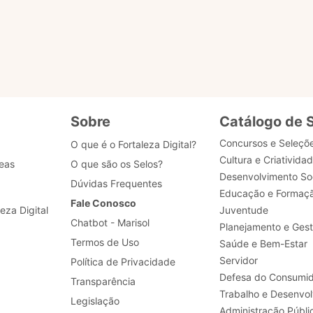
Realizar a padronização de processos de negócio, 
desenvolvimento, dados e segurança.
Sobre
Catálogo de 
Concursos e Seleçõ
O que é o Fortaleza Digital?
Cultura e Criativida
eas
O que são os Selos?
Desenvolvimento Soc
Dúvidas Frequentes
Educação e Formaç
Fale Conosco
leza Digital
Juventude
Chatbot - Marisol
Planejamento e Ges
Termos de Uso
Saúde e Bem-Estar
Servidor
Política de Privacidade
Defesa do Consumid
Transparência
Legislação
Administração Públi