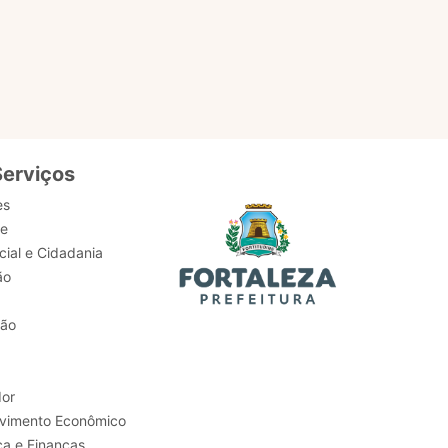
serviços,
Serviços
es
de
ial e Cidadania
ão
tão
or
Trabalho e Desenvolvimento Econômico
ca e Finanças