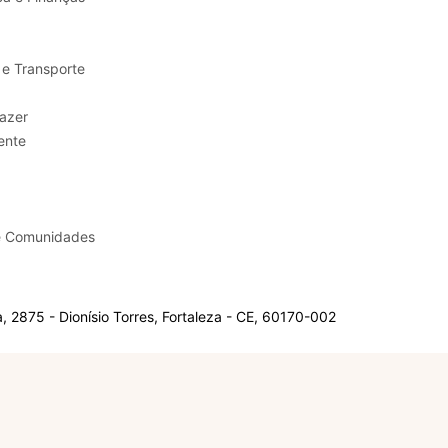
 e Transporte
sporte e Lazer
ente
e Comunidades
 2875 - Dionísio Torres, Fortaleza - CE, 60170-002
Olá, sou a Marisol.
Em que posso ajudar?