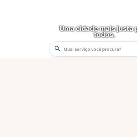
Uma cidade mais justa 
todos.
Instrucao
Busca
O que é?
Fortaleza