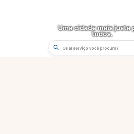
Uma cidade mais justa 
todos.
Instrucao
Busca
O que é?
Fortaleza