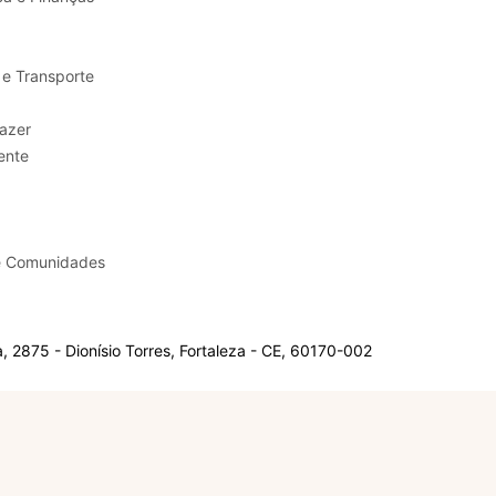
 e Transporte
sporte e Lazer
ente
e Comunidades
 2875 - Dionísio Torres, Fortaleza - CE, 60170-002
Olá, sou a Marisol.
Em que posso ajudar?