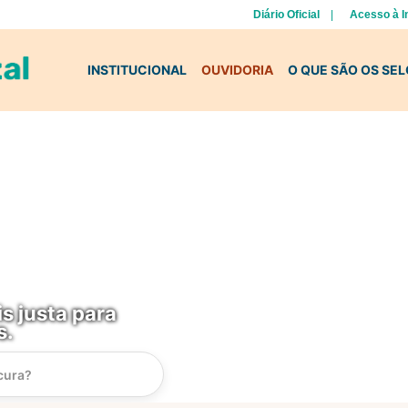
Diário Oficial
Acesso à 
INSTITUCIONAL
OUVIDORIA
O QUE SÃO OS SE
s justa para
s.