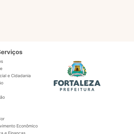
serviços,
Serviços
es
de
ial e Cidadania
ão
tão
or
Trabalho e Desenvolvimento Econômico
ca e Finanças