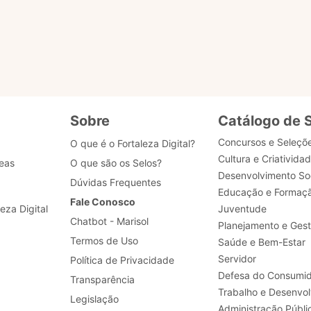
Realizar a padronização de processos de negócio, 
desenvolvimento, dados e segurança.
Sobre
Catálogo de 
Concursos e Seleçõ
O que é o Fortaleza Digital?
Cultura e Criativida
eas
O que são os Selos?
Desenvolvimento Soc
Dúvidas Frequentes
Educação e Formaç
Fale Conosco
leza Digital
Juventude
Chatbot - Marisol
Planejamento e Ges
Termos de Uso
Saúde e Bem-Estar
Servidor
Política de Privacidade
Defesa do Consumid
Transparência
Legislação
Administração Públi