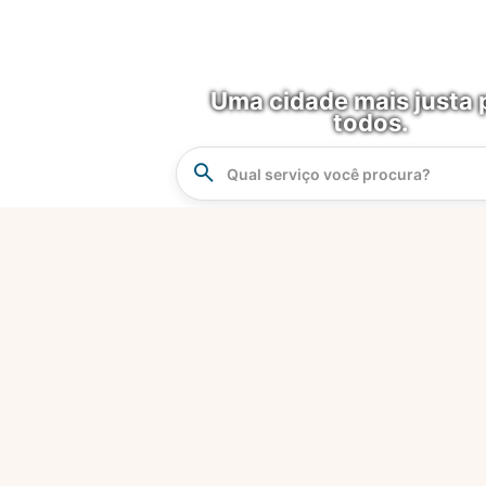
Uma cidade mais justa 
todos.
Instrucao
Busca
O que é?
Fortaleza