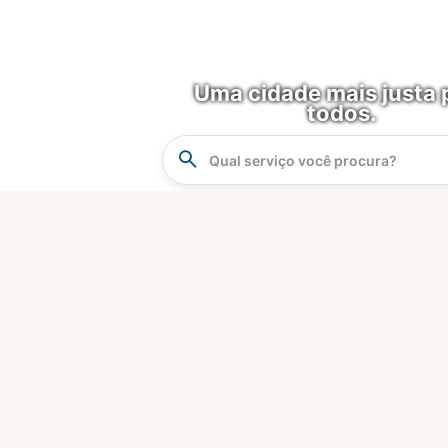
Uma cidade mais justa 
todos.
Instrucao
Busca
O que é?
Fortaleza